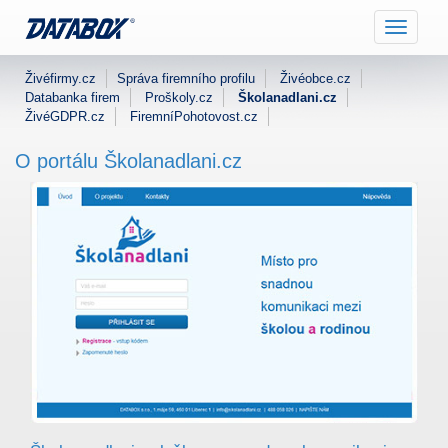
Nabídka
Živéfirmy.cz
Správa firemního profilu
Živéobce.cz
Databanka firem
Proškoly.cz
Školanadlani.cz
ŽivéGDPR.cz
FiremníPohotovost.cz
O portálu Školanadlani.cz