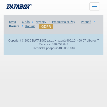
Nabídka
Úvod
/
O nás
/
Novinky
/
Produkty a služby
/
Partneři
/
GDPR
Kariéra
/
Kontakt
Copyright © 2026
DATABOX s.r.o.
, Hrazená 906/10, 460 07 Liberec 7
Recepce: 488 058 043
Technická podpora: 488 058 046